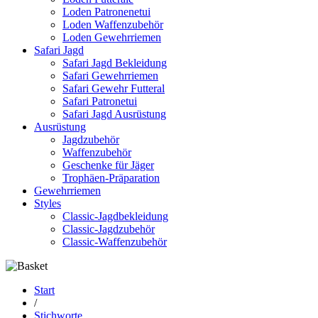
Loden Patronenetui
Loden Waffenzubehör
Loden Gewehrriemen
Safari Jagd
Safari Jagd Bekleidung
Safari Gewehrriemen
Safari Gewehr Futteral
Safari Patronetui
Safari Jagd Ausrüstung
Ausrüstung
Jagdzubehör
Waffenzubehör
Geschenke für Jäger
Trophäen-Präparation
Gewehrriemen
Styles
Classic-Jagdbekleidung
Classic-Jagdzubehör
Classic-Waffenzubehör
Start
/
Stichworte