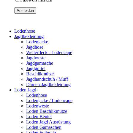
Anmelden
Lodenhose
Jagdbekleidung
Lodenjacke
Jagdhose
Wetterfleck - Lodencape
Jagdweste
Jagdgamasche
Jagdgürtel
Baschlikmütze
Jagdhandschuh / Muff
Damen-Jagdbekleidung
Loden Jagd
Lodenhose
Lodenjacke / Lodencape
Lodenweste
Loden Baschlikmütze
Loden Beutel
Loden Jagd Ausrüstung
Loden Gamaschen
Loden Futterale