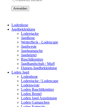
Anmelden
Lodenhose
Jagdbekleidung
Lodenjacke
Jagdhose
Wetterfleck - Lodencape
Jagdweste
Jagdgamasche
Jagdgürtel
Baschlikmütze
Jagdhandschuh / Muff
Damen-Jagdbekleidung
Loden Jagd
Lodenhose
Lodenjacke / Lodencape
Lodenweste
Loden Baschlikmütze
Loden Beutel
Loden Jagd Ausrüstung
Loden Gamaschen
Loden Futterale