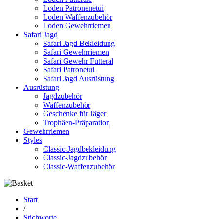
Loden Patronenetui
Loden Waffenzubehör
Loden Gewehrriemen
Safari Jagd
Safari Jagd Bekleidung
Safari Gewehrriemen
Safari Gewehr Futteral
Safari Patronetui
Safari Jagd Ausrüstung
Ausrüstung
Jagdzubehör
Waffenzubehör
Geschenke für Jäger
Trophäen-Präparation
Gewehrriemen
Styles
Classic-Jagdbekleidung
Classic-Jagdzubehör
Classic-Waffenzubehör
Start
/
Stichworte