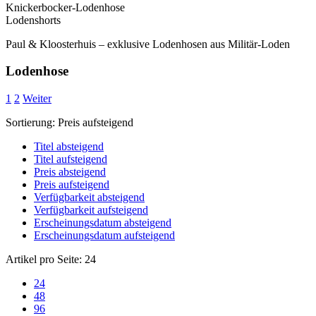
Knickerbocker-Lodenhose
Lodenshorts
Paul & Kloosterhuis – exklusive Lodenhosen aus Militär-Loden
Lodenhose
1
2
Weiter
Sortierung:
Preis aufsteigend
Titel absteigend
Titel aufsteigend
Preis absteigend
Preis aufsteigend
Verfügbarkeit absteigend
Verfügbarkeit aufsteigend
Erscheinungsdatum absteigend
Erscheinungsdatum aufsteigend
Artikel pro Seite:
24
24
48
96