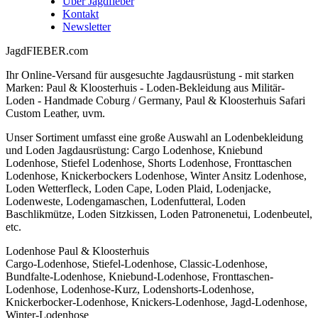
Über Jagdfieber
Kontakt
Newsletter
JagdFIEBER.com
Ihr Online-Versand für ausgesuchte Jagdausrüstung - mit starken
Marken: Paul & Kloosterhuis - Loden-Bekleidung aus Militär-
Loden - Handmade Coburg / Germany, Paul & Kloosterhuis Safari
Custom Leather, uvm.
Unser Sortiment umfasst eine große Auswahl an Lodenbekleidung
und Loden Jagdausrüstung: Cargo Lodenhose, Kniebund
Lodenhose, Stiefel Lodenhose, Shorts Lodenhose, Fronttaschen
Lodenhose, Knickerbockers Lodenhose, Winter Ansitz Lodenhose,
Loden Wetterfleck, Loden Cape, Loden Plaid, Lodenjacke,
Lodenweste, Lodengamaschen, Lodenfutteral, Loden
Baschlikmütze, Loden Sitzkissen, Loden Patronenetui, Lodenbeutel,
etc.
Lodenhose Paul & Kloosterhuis
Cargo-Lodenhose, Stiefel-Lodenhose, Classic-Lodenhose,
Bundfalte-Lodenhose, Kniebund-Lodenhose, Fronttaschen-
Lodenhose, Lodenhose-Kurz, Lodenshorts-Lodenhose,
Knickerbocker-Lodenhose, Knickers-Lodenhose, Jagd-Lodenhose,
Winter-Lodenhose