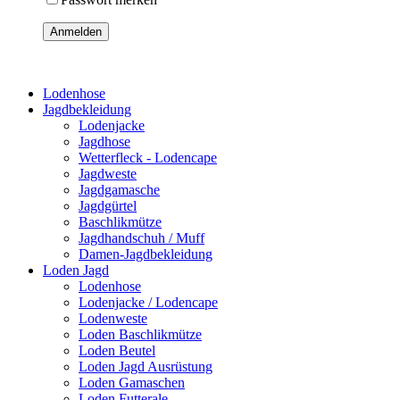
Anmelden
Lodenhose
Jagdbekleidung
Lodenjacke
Jagdhose
Wetterfleck - Lodencape
Jagdweste
Jagdgamasche
Jagdgürtel
Baschlikmütze
Jagdhandschuh / Muff
Damen-Jagdbekleidung
Loden Jagd
Lodenhose
Lodenjacke / Lodencape
Lodenweste
Loden Baschlikmütze
Loden Beutel
Loden Jagd Ausrüstung
Loden Gamaschen
Loden Futterale