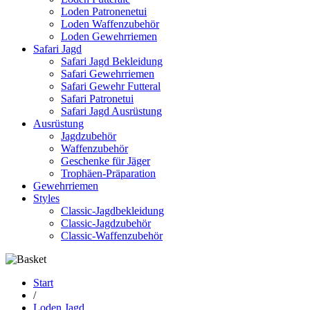
Loden Patronenetui
Loden Waffenzubehör
Loden Gewehrriemen
Safari Jagd
Safari Jagd Bekleidung
Safari Gewehrriemen
Safari Gewehr Futteral
Safari Patronetui
Safari Jagd Ausrüstung
Ausrüstung
Jagdzubehör
Waffenzubehör
Geschenke für Jäger
Trophäen-Präparation
Gewehrriemen
Styles
Classic-Jagdbekleidung
Classic-Jagdzubehör
Classic-Waffenzubehör
Start
/
Loden Jagd