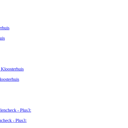
uis
loosterhuis
check - Plus3: