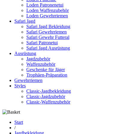
Loden Patronenetui
Loden Waffenzubehör
Loden Gewehrriemen
Safari Jagd
Safari Jagd Bekleidung
Safari Gewehrriemen
Safari Gewehr Futteral
Safari Patronetui
Safari Jagd Ausrüstung
Ausrüstung
Jagdzubehör
Waffenzubehör
Geschenke für Jäger
Trophäen-Präparation
Gewehrriemen
Styles
Classic-Jagdbekleidung
Classic-Jagdzubehör
Classic-Waffenzubehör
Start
/
Jagdbekleidung