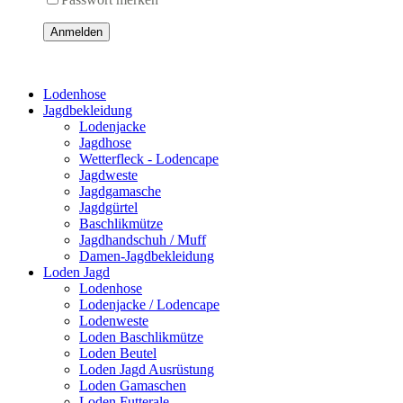
Anmelden
Lodenhose
Jagdbekleidung
Lodenjacke
Jagdhose
Wetterfleck - Lodencape
Jagdweste
Jagdgamasche
Jagdgürtel
Baschlikmütze
Jagdhandschuh / Muff
Damen-Jagdbekleidung
Loden Jagd
Lodenhose
Lodenjacke / Lodencape
Lodenweste
Loden Baschlikmütze
Loden Beutel
Loden Jagd Ausrüstung
Loden Gamaschen
Loden Futterale