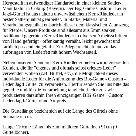
Hergestellt in aufwendiger Handarbeit in einer kleinen Sattler-
Manufaktur in Coburg (Bayern). Der Big-Game-Custom - Leder-
Jagd-Gürtel ist aus nahezu unverwüstlichem Kern-Rindleder in
bester Sattlerqualität gearbeitet. In Stärke, Material und
Verarbeitungsqualität entspricht dieser dem klassischen Zaumzeug
für Pferde. Unsere Produkte sind allesamt aus 5mm starken,
traditionell gegerbten Kern-Rindleder in diversen Arbeitsschritten
von Hand gefertigt - offenkantig vernäht, leicht gewachst und
farblich passend eingefärbt. Zur Pflege reicht ab und zu das
aufbringen von Lederfett mit hohem Wachsanteil.
Neben unserem Standard-Kern-Rindleder bieten wir interessierten
Kunden, die Ihr "eigenes und oftmals selbst erlegtes Leder"
verwenden wollen (z.B. Büffel, etc.), die Möglichkeit dieses
individuelle Leder für die Anfertigung des Big-Game - Custom -
Leder-Jagd-Gürtel zu verarbeiten. Hierfür senden Sie uns bitte das
gegerbte und für die Verarbeitung taugliche Leder zu - wir
produzieren daraufhin Ihren einzigartigen BIG-Game - Custom -
Leder-Jagd-Gürtel ohne Aufpreis.
Die Gürtellänge bezieht sich auf die Länge des Gürtels ohne
Schnalle in cm.
Länge 110cm / Länge bis zum mittleren Gürtelloch 91cm (9
Gürtellöcher).