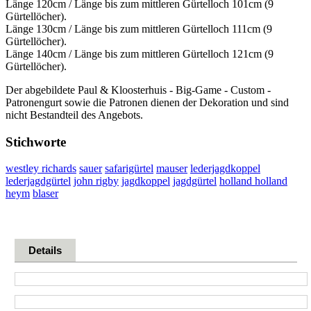
Länge 120cm / Länge bis zum mittleren Gürtelloch 101cm (9
Gürtellöcher).
Länge 130cm / Länge bis zum mittleren Gürtelloch 111cm (9
Gürtellöcher).
Länge 140cm / Länge bis zum mittleren Gürtelloch 121cm (9
Gürtellöcher).
Der abgebildete Paul & Kloosterhuis - Big-Game - Custom -
Patronengurt sowie die Patronen dienen der Dekoration und sind
nicht Bestandteil des Angebots.
Stichworte
westley richards
sauer
safarigürtel
mauser
lederjagdkoppel
lederjagdgürtel
john rigby
jagdkoppel
jagdgürtel
holland holland
heym
blaser
Details