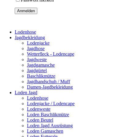
Anmelden
Lodenhose
Jagdbekleidung
Lodenjacke
Jagdhose
Wetterfleck - Lodencape
Jagdweste
Jagdgamasche
Jagdgürtel
Baschlikmütze
Jagdhandschuh / Muff
Damen-Jagdbekleidung
Loden Jagd
Lodenhose
Lodenjacke / Lodencape
Lodenweste
Loden Baschlikmütze
Loden Beutel
Loden Jagd Ausrüstung
Loden Gamaschen
Loden Futterale