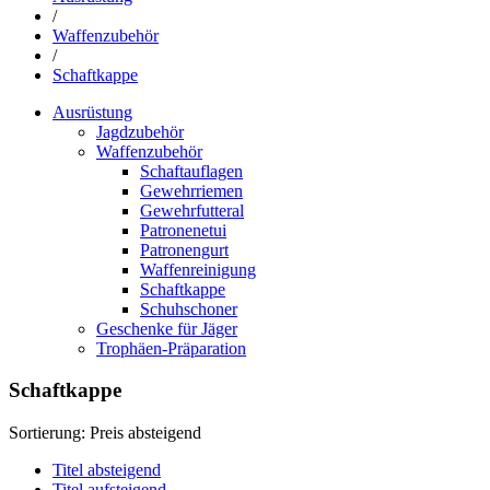
/
Waffenzubehör
/
Schaftkappe
Ausrüstung
Jagdzubehör
Waffenzubehör
Schaftauflagen
Gewehrriemen
Gewehrfutteral
Patronenetui
Patronengurt
Waffenreinigung
Schaftkappe
Schuhschoner
Geschenke für Jäger
Trophäen-Präparation
Schaftkappe
Sortierung:
Preis absteigend
Titel absteigend
Titel aufsteigend