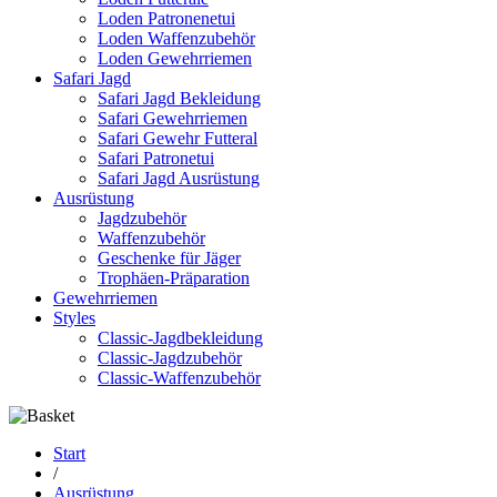
Loden Patronenetui
Loden Waffenzubehör
Loden Gewehrriemen
Safari Jagd
Safari Jagd Bekleidung
Safari Gewehrriemen
Safari Gewehr Futteral
Safari Patronetui
Safari Jagd Ausrüstung
Ausrüstung
Jagdzubehör
Waffenzubehör
Geschenke für Jäger
Trophäen-Präparation
Gewehrriemen
Styles
Classic-Jagdbekleidung
Classic-Jagdzubehör
Classic-Waffenzubehör
Start
/
Ausrüstung